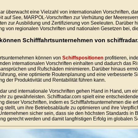
dar überwacht eine Vielzahl von internationalen Vorschriften, d
it auf See, MARPOL-Vorschriften zur Verhütung der Meeresve
ften zur Ausbildung und Zertifizierung von Seeleuten. Darüber hi
ng von regionalen Vorschriften und nationalen Gesetzen bei, die
 können Schifffahrtsunternehmen von schiffradar
hrtsunternehmen können von
Schiffspositionen
profitieren, ind
enden internationalen Vorschriften einhalten und dadurch das R
ansprüchen und Rufschäden minimieren. Darüber hinaus ermöglic
führung, eine optimierte Routenplanung und eine verbesserte Si
ng der Produktivität und Rentabilität führen kann.
adar und internationale Vorschriften gehen Hand in Hand, um e
hr zu gewährleisten. Schiffradar.com spielt eine entscheiden
ng dieser Vorschriften, indem es Schifffahrtsunternehmen die e
 stellt, um ihre Betriebsabläufe zu optimieren und ihre Verpflic
nternehmen sicher sein, dass sie den höchsten Standards in B
ng gerecht werden und damit langfristigen Erfolg im globalen Sc