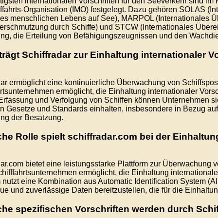
tigsten internationalen Vorschriften für den Seeverkehr sind im
ffahrts-Organisation (IMO) festgelegt. Dazu gehören SOLAS (
es menschlichen Lebens auf See), MARPOL (Internationales 
rschmutzung durch Schiffe) und STCW (Internationales Übere
ng, die Erteilung von Befähigungszeugnissen und den Wachdie
trägt Schiffradar zur Einhaltung internationaler V
dar ermöglicht eine kontinuierliche Überwachung von Schiffsp
hrtsunternehmen ermöglicht, die Einhaltung internationaler Vorsc
rfassung und Verfolgung von Schiffen können Unternehmen siche
n Gesetze und Standards einhalten, insbesondere in Bezug auf
ng der Besatzung.
che Rolle spielt schiffradar.com bei der Einhaltun
dar.com bietet eine leistungsstarke Plattform zur Überwachung
chifffahrtsunternehmen ermöglicht, die Einhaltung internationaler
m nutzt eine Kombination aus Automatic Identification System (AI
e und zuverlässige Daten bereitzustellen, die für die Einhaltung
che spezifischen Vorschriften werden durch Schi