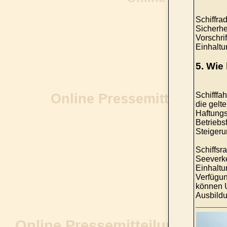
Schiffra
Sicherhe
Vorschri
Einhaltu
5. Wie
Schifffa
die gelt
Haftungs
Betriebs
Steigeru
Schiffsr
Seeverke
Einhaltu
Verfügung
können U
Ausbildu