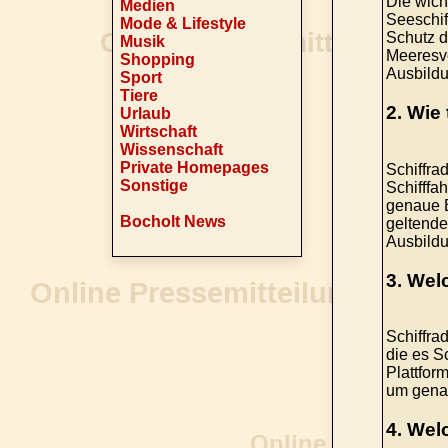
Die wich
Medien
Seeschif
Mode & Lifestyle
Schutz d
Musik
Meeresve
Shopping
Ausbildu
Sport
Tiere
2. Wie 
Urlaub
Wirtschaft
Wissenschaft
Private Homepages
Schiffra
Sonstige
Schifffa
genaue E
Bocholt News
geltende
Ausbildu
3. Wel
Schiffra
die es S
Plattfor
um genau
4. Wel