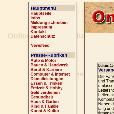
Hauptmenü
Hauptseite
Infos
Meldung schreiben
Impressum
Kontakt
Datenschutz
Newsfeed
Presse-Rubriken
Auto & Motor
Bauen & Handwerk
Datum: 19.
Beruf & Karriere
Versan
Computer & Internet
Die Fank
Dienstleistungen
und Tran
Essen & Trinken
umfassen
Freizeit & Hobby
Lettersh
Geld verdienen
Lettersh
Gesundheit
Kombinat
Haus & Garten
Neben de
Kind & Familie
tätig un
Kunst & Kultur
firmenei