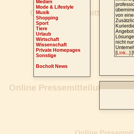
Medien
professi
Mode & Lifestyle
übernim
Musik
von einer
Shopping
Zusätzli
Sport
Kurierdi
Tiere
Angebot.
Urlaub
Lösungen
Wirtschaft
nicht nu
Wissenschaft
Unterneh
Private Homepages
[
Link...
] [
Sonstige
Bocholt News