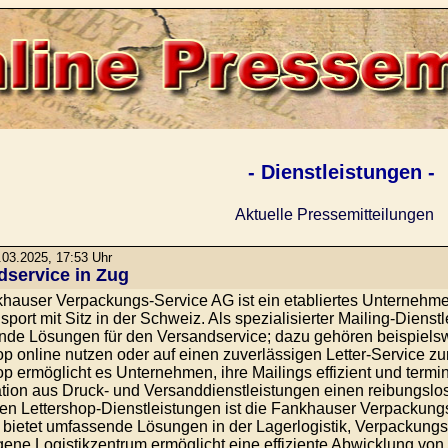
- Dienstleistungen -
Aktuelle Pressemitteilungen
03.2025, 17:53 Uhr
dservice in Zug
hauser Verpackungs-Service AG ist ein etabliertes Unternehmen
sport mit Sitz in der Schweiz. Als spezialisierter Mailing-Dienst
de Lösungen für den Versandservice; dazu gehören beispielsw
op online nutzen oder auf einen zuverlässigen Letter-Service zu
op ermöglicht es Unternehmen, ihre Mailings effizient und term
ion aus Druck- und Versanddienstleistungen einen reibungslos
n Lettershop-Dienstleistungen ist die Fankhauser Verpackungs-
d bietet umfassende Lösungen in der Lagerlogistik, Verpackung
gene Logistikzentrum ermöglicht eine effiziente Abwicklung vo