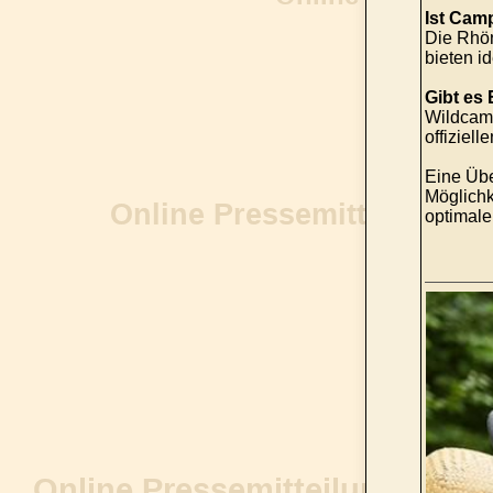
Ist Cam
Die Rhön
bieten i
Gibt es
Wildcamp
offiziel
Eine Übe
Möglichk
optimale