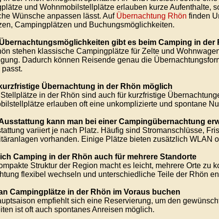
lätze und Wohnmobilstellplätze erlauben kurze Aufenthalte, s
che Wünsche anpassen lässt. Auf
Übernachtung Rhön
finden U
tzen, Campingplätzen und Buchungsmöglichkeiten.
Übernachtungsmöglichkeiten gibt es beim Camping in der
hön stehen klassische Campingplätze für Zelte und Wohnwagen
ügung. Dadurch können Reisende genau die Übernachtungsform
 passt.
 kurzfristige Übernachtung in der Rhön möglich
e Stellplätze in der Rhön sind auch für kurzfristige Übernachtu
lstellplätze erlauben oft eine unkomplizierte und spontane Nu
Ausstattung kann man bei einer Campingübernachtung erw
tattung variiert je nach Platz. Häufig sind Stromanschlüsse, F
täranlagen vorhanden. Einige Plätze bieten zusätzlich WLAN o
sich Camping in der Rhön auch für mehrere Standorte
kompakte Struktur der Region macht es leicht, mehrere Orte zu
tung flexibel wechseln und unterschiedliche Teile der Rhön e
n Campingplätze in der Rhön im Voraus buchen
auptsaison empfiehlt sich eine Reservierung, um den gewünscht
iten ist oft auch spontanes Anreisen möglich.