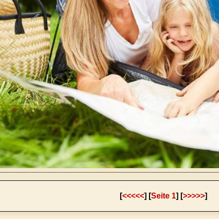
[
<<<<<
] [
Seite 1
] [
>>>>>
]