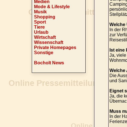
Medien
Campingp
Mode & Lifestyle
persönli
Musik
Stellplä
Shopping
Sport
Welche 
Tiere
In der R
Urlaub
zur Verf
Wirtschaft
Reisestil
Wissenschaft
Private Homepages
Ist eine
Sonstige
Ja, viel
Wohnmobi
Bocholt News
Welche 
Die Auss
und Sani
Eignet 
Ja, die 
Übernach
Muss ma
In der H
Ferienze