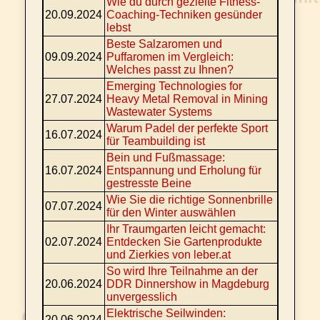
Wie du durch gezielte Fitness-
20.09.2024
Coaching-Techniken gesünder
lebst
Beste Salzaromen und
09.09.2024
Puffaromen im Vergleich:
Welches passt zu Ihnen?
Emerging Technologies for
27.07.2024
Heavy Metal Removal in Mining
Wastewater Systems
Warum Padel der perfekte Sport
16.07.2024
für Teambuilding ist
Bein und Fußmassage:
16.07.2024
Entspannung und Erholung für
gestresste Beine
Wie Sie die richtige Sonnenbrille
07.07.2024
für den Winter auswählen
Ihr Traumgarten leicht gemacht:
02.07.2024
Entdecken Sie Gartenprodukte
und Zierkies von leber.at
So wird Ihre Teilnahme an der
20.06.2024
DDR Dinnershow in Magdeburg
unvergesslich
Elektrische Seilwinden:
20.06.2024